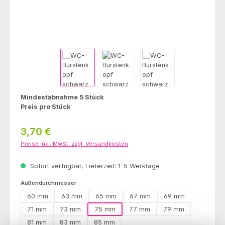
Mindestabnahme 5 Stück
Preis pro Stück
Regulärer Preis:
3,70 €
Preise inkl. MwSt. zzgl. Versandkosten
Sofort verfügbar, Lieferzeit: 1-5 Werktage
auswählen
Außendurchmesser
60 mm
63 mm
65 mm
67 mm
69 mm
71 mm
73 mm
75 mm
77 mm
79 mm
81 mm
83 mm
85 mm