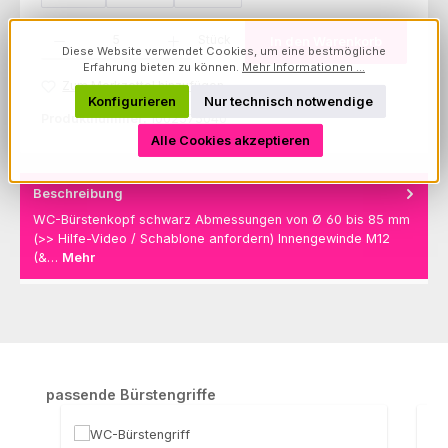
Produkt Anzahl: Gib den gewünschten Wert ein oder benutze die Schaltfl
Stück
In den Warenkorb
Diese Website verwendet Cookies, um eine bestmögliche
Erfahrung bieten zu können.
Mehr Informationen ...
Zum Merkzettel hinzufügen
Konfigurieren
Nur technisch notwendige
Produktnummer:
1002575040
Alle Cookies akzeptieren
Beschreibung
WC-Bürstenkopf schwarz Abmessungen von Ø 60 bis 85 mm
(>> Hilfe-Video / Schablone anfordern) Innengewinde M12
(&…
Mehr
Produktgalerie überspringen
passende Bürstengriffe