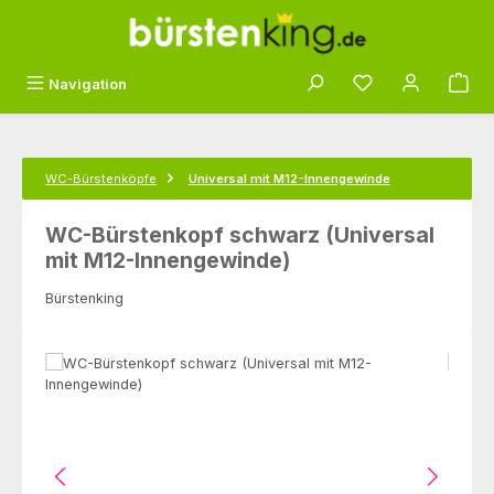
Zum Hauptinhalt springen
Du hast 0 Produk
Navigation
WC-Bürstenköpfe
Universal mit M12-Innengewinde
WC-Bürstenkopf schwarz (Universal
mit M12-Innengewinde)
Bürstenking
Bildergalerie überspringen