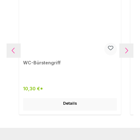
WC-Bürstengriff
WC
10,30 €*
11
Details