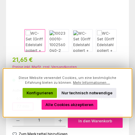
Regulärer Preis:
21,65 €
Preise inkl. MwSt. zzgl. Versandkosten
Diese Website verwendet Cookies, um eine bestmögliche
Sofort verfügbar, Lieferzeit: 1-5 Werktage
Erfahrung bieten zu können.
Mehr Informationen ...
auswählen
Außendurchmesser
Konfigurieren
Nur technisch notwendige
63 mm
65 mm
67 mm
69 mm
71 mm
Alle Cookies akzeptieren
77 mm
Produkt Anzahl: Gib den gewünschten Wert ein oder benutze die Schaltfl
In den Warenkorb
Zum Merkzettel hinzufügen