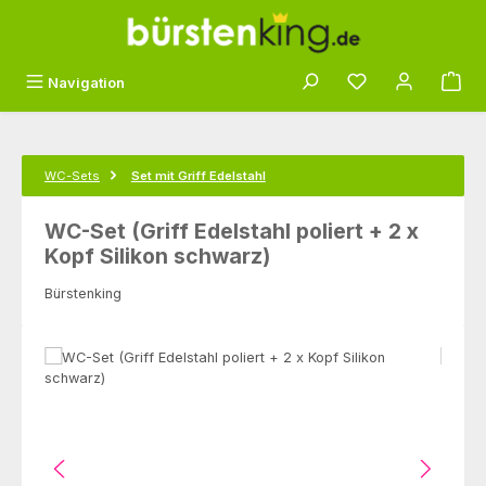
Zum Hauptinhalt springen
Du hast 0 Produk
Navigation
WC-Sets
Set mit Griff Edelstahl
WC-Set (Griff Edelstahl poliert + 2 x
Kopf Silikon schwarz)
Bürstenking
Bildergalerie überspringen