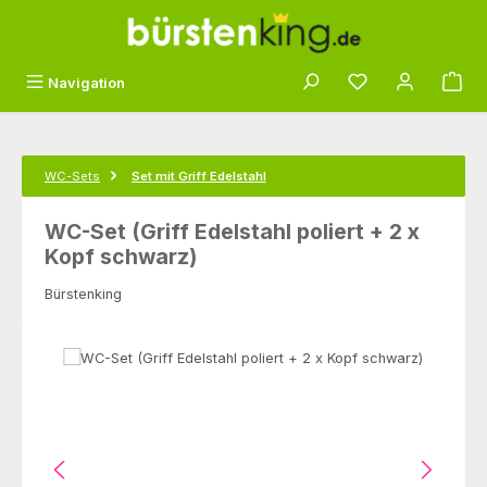
Zum Hauptinhalt springen
Du hast 0 Produk
Navigation
WC-Sets
Set mit Griff Edelstahl
WC-Set (Griff Edelstahl poliert + 2 x
Kopf schwarz)
Bürstenking
Bildergalerie überspringen