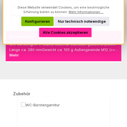
Zum Merkzettel hinzufügen
Diese Website verwendet Cookies, um eine bestmögliche
Erfahrung bieten zu können.
Mehr Informationen ...
Produktnummer:
1002300016-1002583040
Konfigurieren
Nur technisch notwendige
Alle Cookies akzeptieren
Beschreibung
WC-Bürstengriff (1 Stück) Material: Edelstahl glänzend poliert
Länge ca. 280 mmGewicht ca. 105 g Außengewinde M12 (>>…
Mehr
Produktgalerie überspringen
Zubehör