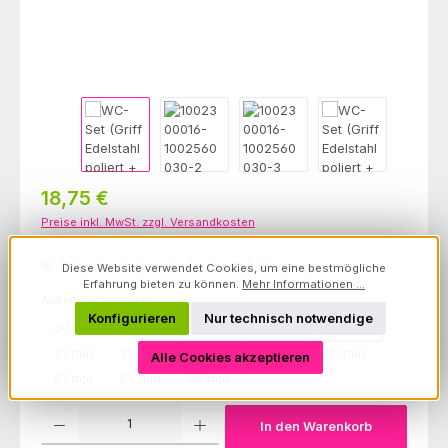
Regulärer Preis:
18,75 €
Preise inkl. MwSt. zzgl. Versandkosten
Sofort verfügbar, Lieferzeit: 1-5 Werktage
Diese Website verwendet Cookies, um eine bestmögliche
Erfahrung bieten zu können.
Mehr Informationen ...
auswählen
Außendurchmesser
Konfigurieren
Nur technisch notwendige
60 mm
63 mm
65 mm
67 mm
69 mm
71 mm
73 mm
75 mm
77 mm
79 mm
Alle Cookies akzeptieren
81 mm
83 mm
85 mm
Produkt Anzahl: Gib den gewünschten Wert ein oder benutze die Schaltfl
In den Warenkorb