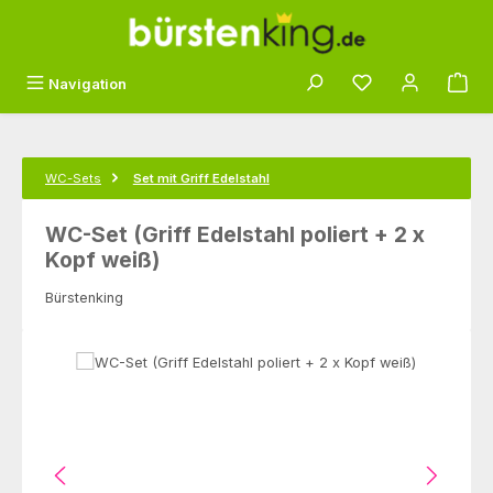
Zum Hauptinhalt springen
Du hast 0 Produk
Navigation
WC-Sets
Set mit Griff Edelstahl
WC-Set (Griff Edelstahl poliert + 2 x
Kopf weiß)
Bürstenking
Bildergalerie überspringen