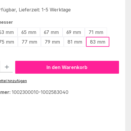
fügbar, Lieferzeit: 1-5 Werktage
auswählen
messer
63 mm
65 mm
67 mm
69 mm
71 mm
75 mm
77 mm
79 mm
81 mm
83 mm
l: Gib den gewünschten Wert ein oder benutze die Schaltflächen um
In den Warenkorb
ttel hinzufügen
mmer:
1002300010-1002583040