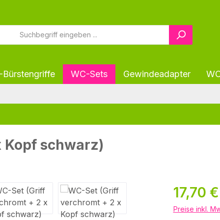
Bürstengriffe
WC-Sets
Gewindeadapter
WC-
x Kopf schwarz)
Regulärer Pr
17,70 €
Preise inkl. M