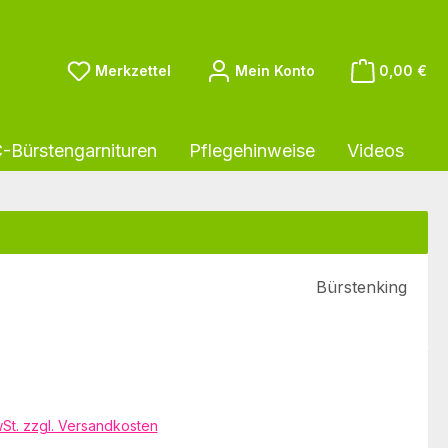
Du hast 0 Produkte auf dem Merkzettel
Merkzettel
Mein Konto
0,00 €
Bürstengarnituren
Pflegehinweise
Videos
Bürstenking
eis:
wSt. zzgl. Versandkosten