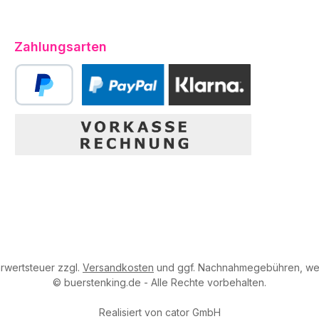
Zahlungsarten
PayPal
PayPal | Klarna
Vorkasse, Rechnung
Benutzerdefiniertes Bild 3
hrwertsteuer zzgl.
Versandkosten
und ggf. Nachnahmegebühren, wen
© buerstenking.de - Alle Rechte vorbehalten.
Realisiert von
cator GmbH