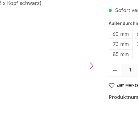
Sofort ver
Außendurch
60 mm
73 mm
85 mm
Produkt Anzah
Zum Merkze
Produktnu