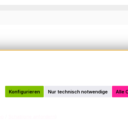
Konfigurieren
Nur technisch notwendige
Alle 
eo
/
Schablone anfordern
)