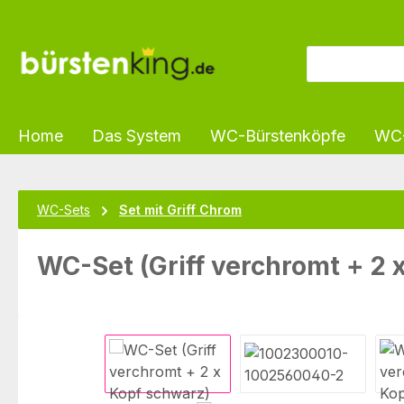
m Hauptinhalt springen
Zur Suche springen
Zur Hauptnavigation springen
Home
Das System
WC-Bürstenköpfe
WC-
WC-Sets
Set mit Griff Chrom
WC-Set (Griff verchromt + 2 
Bildergalerie überspringen