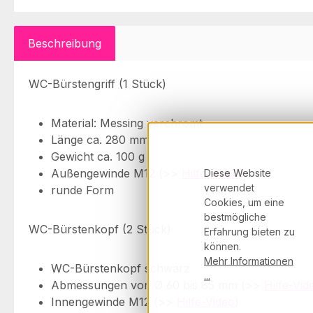
Beschreibung
WC-Bürstengriff (1 Stück)
Material: Messing verchromt
Länge ca. 280 mm
Gewicht ca. 100 g
Außengewinde M12 (>>
Hilfe-Video
)
Diese Website
verwendet
runde Form
Cookies, um eine
bestmögliche
WC-Bürstenkopf (2 Stück)
Erfahrung bieten zu
können.
Mehr Informationen
WC-Bürstenkopf schwarz
...
Abmessungen von Ø 60 bis 85 mm (>>
Hilfe-Vid
Innengewinde M12 (>>
Hilfe-Video
)