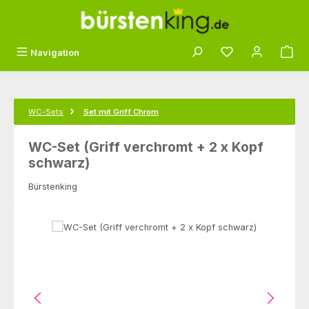
Zum Hauptinhalt springen
Du hast 0 Produk
Navigation
WC-Sets
Set mit Griff Chrom
WC-Set (Griff verchromt + 2 x Kopf
schwarz)
Bürstenking
Bildergalerie überspringen