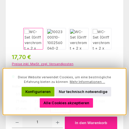
Regulärer Preis:
17,70 €
Preise inkl. MwSt. zzgl. Versandkosten
Sofort verfügbar, Lieferzeit: 1-5 Werktage
Diese Website verwendet Cookies, um eine bestmögliche
Erfahrung bieten zu können.
Mehr Informationen ...
auswählen
Außendurchmesser
Konfigurieren
Nur technisch notwendige
60 mm
63 mm
65 mm
67 mm
69 mm
71 mm
73 mm
75 mm
77 mm
79 mm
Alle Cookies akzeptieren
81 mm
83 mm
85 mm
Produkt Anzahl: Gib den gewünschten Wert ein oder benutze die Schaltfl
In den Warenkorb